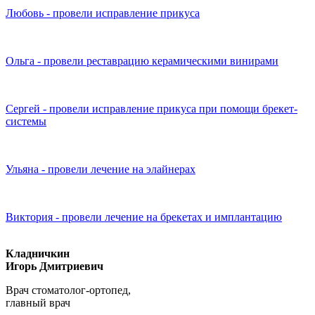
Любовь - провели исправление прикуса
Ольга - провели реставрацию керамическими винирами
Сергей - провели исправление прикуса при помощи брекет-
системы
Ульяна - провели лечение на элайнерах
Виктория - провели лечение на брекетах и имплантацию
Кладничкин
Игорь Дмитриевич
Врач стоматолог-ортопед,
главный врач