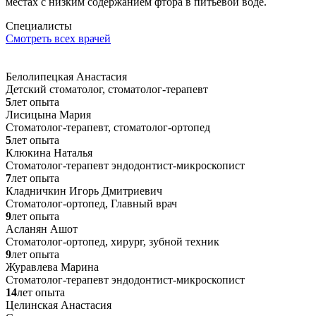
местах с низким содержанием фтора в питьевой воде.
Специалисты
Смотреть всех врачей
Белолипецкая Анастасия
Детский стоматолог, стоматолог-терапевт
5
лет опыта
Лисицына Мария
Стоматолог-терапевт, стоматолог-ортопед
5
лет опыта
Клюкина Наталья
Стоматолог-терапевт эндодонтист-микроскопист
7
лет опыта
Кладничкин Игорь Дмитриевич
Стоматолог-ортопед, Главный врач
9
лет опыта
Асланян Ашот
Стоматолог-ортопед, хирург, зубной техник
9
лет опыта
Журавлева Марина
Стоматолог-терапевт эндодонтист-микроскопист
14
лет опыта
Целинская Анастасия