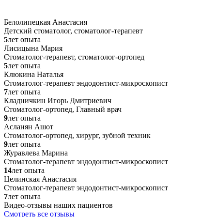
Белолипецкая Анастасия
Детский стоматолог, стоматолог-терапевт
5
лет опыта
Лисицына Мария
Стоматолог-терапевт, стоматолог-ортопед
5
лет опыта
Клюкина Наталья
Стоматолог-терапевт эндодонтист-микроскопист
7
лет опыта
Кладничкин Игорь Дмитриевич
Стоматолог-ортопед, Главный врач
9
лет опыта
Асланян Ашот
Стоматолог-ортопед, хирург, зубной техник
9
лет опыта
Журавлева Марина
Стоматолог-терапевт эндодонтист-микроскопист
14
лет опыта
Целинская Анастасия
Стоматолог-терапевт эндодонтист-микроскопист
7
лет опыта
Видео-отзывы наших пациентов
Смотреть все отзывы