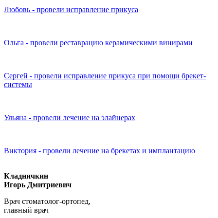
Любовь - провели исправление прикуса
Ольга - провели реставрацию керамическими винирами
Сергей - провели исправление прикуса при помощи брекет-
системы
Ульяна - провели лечение на элайнерах
Виктория - провели лечение на брекетах и имплантацию
Кладничкин
Игорь Дмитриевич
Врач стоматолог-ортопед,
главный врач