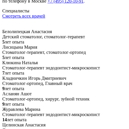
по телефону в Москве
+7 (495) 120-10-91
.
Специалисты
Смотреть всех врачей
Белолипецкая Анастасия
Детский стоматолог, стоматолог-терапевт
5
лет опыта
Лисицына Мария
Стоматолог-терапевт, стоматолог-ортопед
5
лет опыта
Клюкина Наталья
Стоматолог-терапевт эндодонтист-микроскопист
7
лет опыта
Кладничкин Игорь Дмитриевич
Стоматолог-ортопед, Главный врач
9
лет опыта
Асланян Ашот
Стоматолог-ортопед, хирург, зубной техник
9
лет опыта
Журавлева Марина
Стоматолог-терапевт эндодонтист-микроскопист
14
лет опыта
Целинская Анастасия