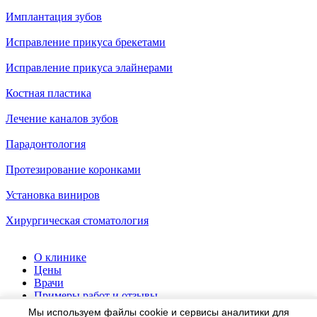
Имплантация зубов
Исправление прикуса брекетами
Исправление прикуса элайнерами
Костная пластика
Лечение каналов зубов
Парадонтология
Протезирование коронками
Установка виниров
Хирургическая стоматология
О клинике
Цены
Врачи
Примеры работ и отзывы
Пациентам
Мы используем файлы cookie и сервисы аналитики для