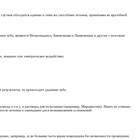
 заболевания происходит в ускоренном темпе, поэтому важно во
ней. Факторами для возникновения флюса зуба могут стать: тра
оявления данного воспаления – серозная и диффузная. Первая в
ребуется вмешательство хирурга.
ечения обойтись нельзя, к тому же данное заболевание доставл