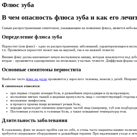
ул.Обручева дом 11
Лучшая
стоматология ЮЗАО
Входим
в топ-10 детских стоматологий
Самая
безопасная стоматология
+7 (495) 120-10-91
Главная
/
Блог
/ Флюс зуба
Флюс зуба