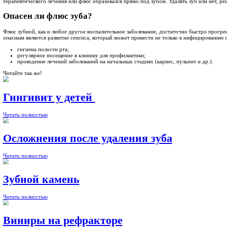
Постоянная усталость и головные боли, а также повышен
Длительность заболевания
К сожалению, флюс не может пройти сам по себе, и очень част
требуется специальное оборудование и дальнейшая терапия. П
Способы и методы лечения флюса
Флюс зуба лечение
не может обойтись без профессиональной к
практике, однако они могут изменяться и модернизироваться в 
Антибиотикотерапия при лечении флюса
Это основной и наиболее важный этап лечения. Они устраняю
составом. Следует помнить, что применение лекарственных ср
Физиотерапия
Данный метод применяется для уменьшения воспалительных про
Терапевтическое лечение