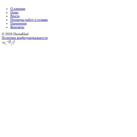
гигиена полости рта;
регулярное посещение в клинику для профилактики;
проведение лечений заболеваний на начальных стадиях (к
Читайте так же!
Гингивит у детей
Читать полностью
Осложнения после удаления з
Читать полностью
Зубной камень
Читать полностью