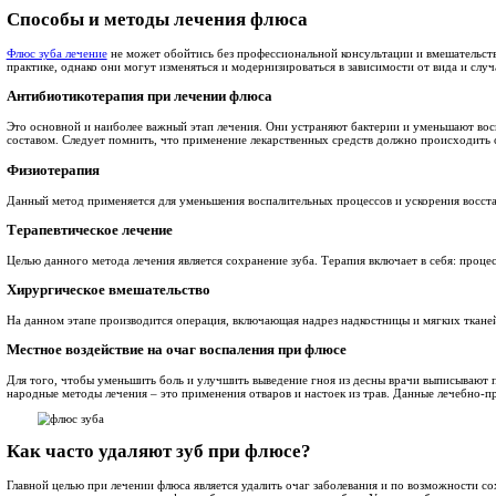
В чем опасность флюса зуба и
Самым распространенным симптомом, указывающим на появление
Определение флюса зуба
Периостит (или флюс) – одно из распространенных заболевани
т.п. Проявляться периостит может как на верхней, так и на ни
Внешне флюс десны напоминает некую воспаленную шишку, кото
вторая – проявляется одновременно на нескольких участках че
Основные симптомы периостита
Наиболее часто
флюс на десне
проявляется у взрослого челове
К симптомам относятся:
при первых стадиях ноющая боль, в дальнейшем перехо
воспаление мягких тканей и видимая припухлость лица 
воспаление лимфоузлов;
в процессе приема пищи возникает резкая боль;
нередко происходит онемение некоторых частей лица (на