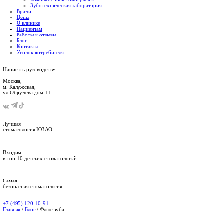
Профессиональная гигиеническая чистка полости р
Имплантация зубов в Москве
Установка виниров
Установка люминиров
Протезирование зубов
Исправление прикуса
Отбеливание зубов
Пародонтологическое лечение (лечение околозубны
Хирургическая стоматология
Гнатологическое лечение
Детская стоматология
Компьютерная томография
Зуботехническая лаборатория
Врачи
Цены
О клинике
Пациентам
Работы и отзывы
Блог
Контакты
Уголок потребителя
Написать
руководству
Москва,
м. Калужская,