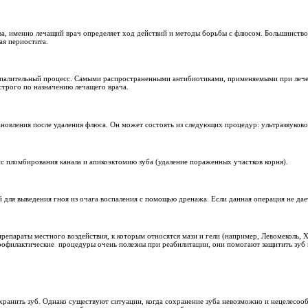
 как его лечить?
 флюса, является небольшая шишка на десне. Развитие данного
й, характеризующееся воспалением соединительных и мягких тка
жней челюсти.
рая локализуется под зубом. Существует еще несколько форм пр
люсти. Диффузная форма самая опасная, при ее лечении часто т
ка, нежели у детей. Неприятным фактом является то, что без л
дящая в пульсирующую;
с соответствующей стороны возникновения флюса;
пример, губ или подбородка);