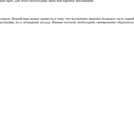
ие температуры тела.
о пациенты наивно полагают, что если произошло вытекание гноя
ри надлежащем уходе и лечении длительность заболевания дости
онсультации и вмешательства, именно лечащий врач определяет
зависимости от вида и случая периостита.
т бактерии и уменьшают воспалительный процесс. Самыми расп
едств должно происходить строго по назначению лечащего врач
цессов и ускорения восстановления после удаления флюса. Он м