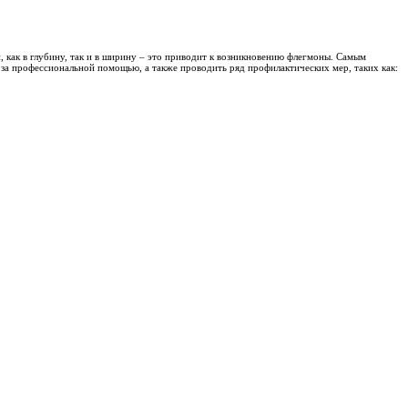
, то заболевание пройдёт без лечения, однако это может приве
гает 10-12 дней, а при тяжёлом исходе, реабилитация может до
 ход действий и методы борьбы с флюсом. Большинство случаев
ространенными антибиотиками, применяемыми при лечении зуба
а.
ожет состоять из следующих процедур: ультразвуковое, лазерно