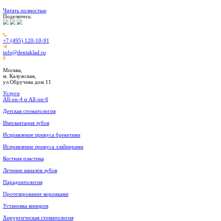
Целью данного метода лечения является сохранение зуба. Тера
Хирургическое вмешательство
На данном этапе производится операция, включающая надрез на
Местное воздействие на очаг воспаления при флюсе
Для того, чтобы уменьшить боль и улучшить выведение гноя из
народные методы лечения – это применения отваров и настоек
Как часто удаляют зуб при флюсе?
Главной целью при лечении флюса является удалить очаг забол
терапевтического лечения или флюс образовался прямо под зубо
Опасен ли флюс зуба?
Флюс зубной, как и любое другое воспалительное заболевание,
опасным является развитие сепсиса, который может привести 